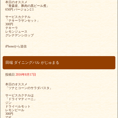
本日のオススメ
「青森産、豚肉の黒ビール煮」
650円 バージョン2.1
サービスカクテル
「テキーラサンセット」
300円
テキーラ
レモンジュース
グレナデンシロップ
iPhoneから送信
田端 ダイニングバル がじゅまる
投稿日
2016年8月17日
本日のオススメ
「ツナとコーンのサラダパスタ」
サービスカクテルは
「ドライマティーニ」
ジン
ドライベルモット
レモンピール
300円
です。