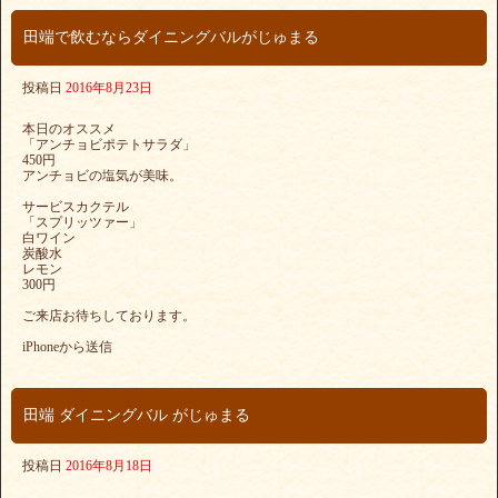
田端で飲むならダイニングバルがじゅまる
投稿日
2016年8月23日
本日のオススメ
「アンチョビポテトサラダ」
450円
アンチョビの塩気が美味。
サービスカクテル
「スプリッツァー」
白ワイン
炭酸水
レモン
300円
ご来店お待ちしております。
iPhoneから送信
田端 ダイニングバル がじゅまる
投稿日
2016年8月18日