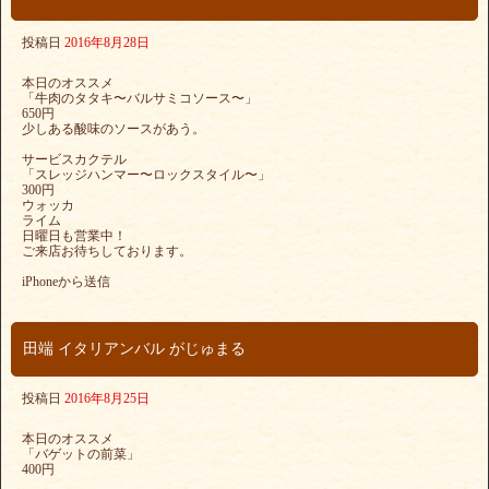
投稿日
2016年8月28日
本日のオススメ
「牛肉のタタキ〜バルサミコソース〜」
650円
少しある酸味のソースがあう。
サービスカクテル
「スレッジハンマー〜ロックスタイル〜」
300円
ウォッカ
ライム
日曜日も営業中！
ご来店お待ちしております。
iPhoneから送信
田端 イタリアンバル がじゅまる
投稿日
2016年8月25日
本日のオススメ
「バゲットの前菜」
400円